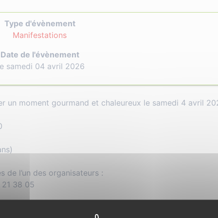
Type d'évènement
Manifestations
Date de l'évènement
e samedi 04 avril 2026
ger un moment gourmand et chaleureux le samedi 4 avril 20
0
ans)
s de l’un des organisateurs :
7 21 38 05