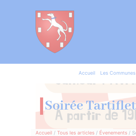
Accueil
Les Communes 
Soirée Tartiflet
Accueil
/
Tous les articles
/
Évenements
/
S