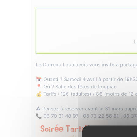
L
Le Carreau Loupiacois vous invite à parta
📅 Quand ? Samedi 4 avril à partir de 19h3
📍 Où ? Salle des fêtes de Loupiac
💰 Tarifs : 12€ (adultes) / 8€ (moins de 12 
⚠️ Pensez à réserver avant le 31 mars auprè
📞 06 70 31 48 97 | 06 73 22 56 81 | 06 3