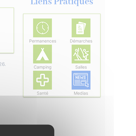
Liens Pratiques
Permanences
Démarches
26.
Camping
Salles
Santé
Medias