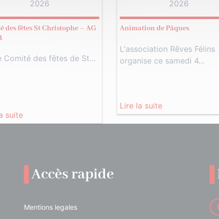
2026
2026
é des fêtes St Christophe – AG
Animation de Pâques
4
L'association Rêves Félins
e Comité des fêtes de St…
organise ce samedi 4…
Lire la suite
la suite
Accès rapide
Mentions legales