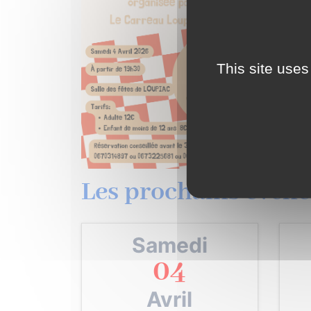
This site uses
Les prochains évène
Samedi
04
Avril