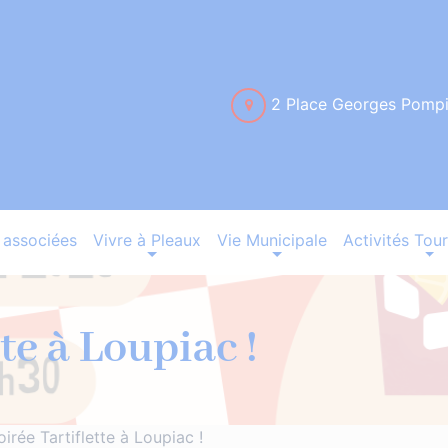
2 Place Georges Pomp
associées
Vivre à Pleaux
Vie Municipale
Activités Tour
te à Loupiac !
oirée Tartiflette à Loupiac !