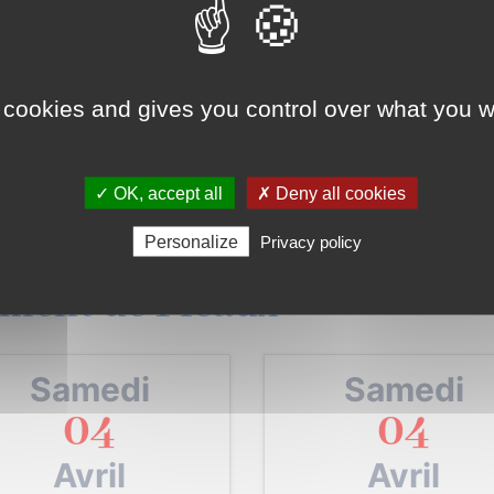
 cookies and gives you control over what you w
✓ OK, accept all
✗ Deny all cookies
Personalize
Privacy policy
ment de Pleaux :
Samedi
Samedi
04
04
Avril
Avril