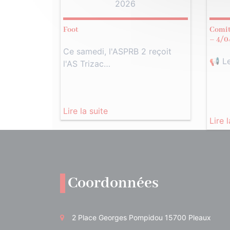
2026
Foot
Comit
– 4/0
Ce samedi, l'ASPRB 2 reçoit
📢 L
l'AS Trizac…
Lire la suite
Lire 
Coordonnées
2 Place Georges Pompidou 15700 Pleaux