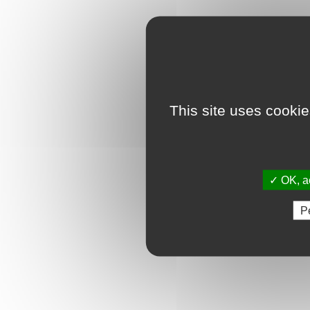
This site uses cooki
✓ OK, ac
P