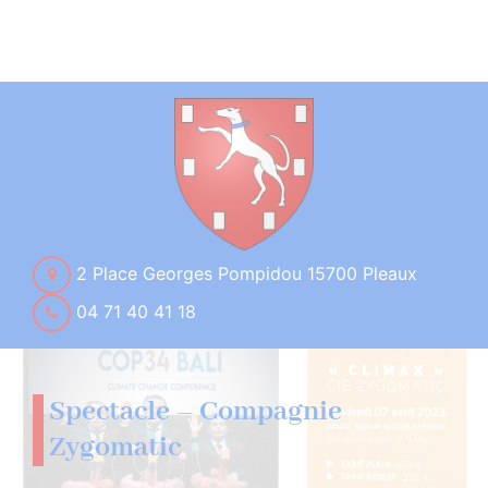
2 Place Georges Pompidou 15700 Pleaux
04 71 40 41 18
Spectacle – Compagnie
Zygomatic