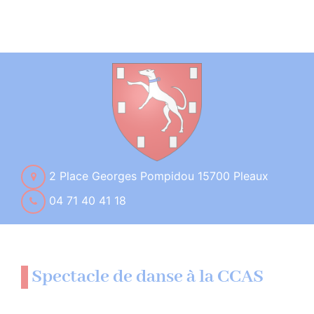
2 Place Georges Pompidou 15700 Pleaux
04 71 40 41 18
Spectacle de danse à la CCAS