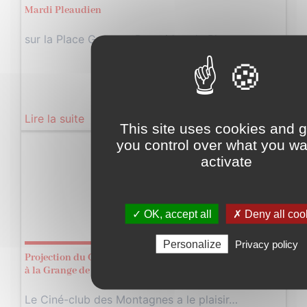
Mardi Pleaudien
sur la Place Georges Pompidou de Pleaux…
Lire la suite
This site uses cookies and g
you control over what you wa
Mercredi
activate
06
Août
✓ OK, accept all
✗ Deny all coo
2025
Personalize
Privacy policy
Projection du Ciné Club des Montagnes – Martel en tête
à la Grange de Prades
Le Ciné-club des Montagnes a le plaisir…