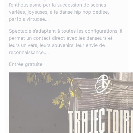
l’enthousiasme par la succession de scènes
variées, joyeuses, à la danse hip hop dédiée,
parfois virtuose…
Spectacle s’adaptant à toutes les configurations, il
permet un contact direct avec les danseurs et
leurs univers, leurs souvenirs, leur envie de
reconnaissance….
Entrée gratuite