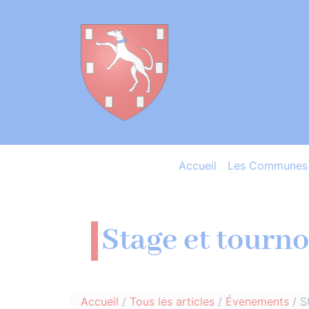
Accueil
Les Communes 
Stage et tournoi
Accueil
/
Tous les articles
/
Évenements
/
S