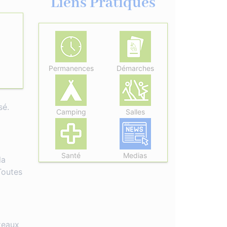
Liens Pratiques
Permanences
Démarches
sé.
Camping
Salles
Santé
Medias
la
Toutes
lzeaux