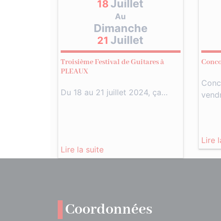
Juillet
18
Au
Dimanche
Juillet
21
Troisième Festival de Guitares à
Conco
PLEAUX
Conc
Du 18 au 21 juillet 2024, ça…
vend
Lire 
Lire la suite
Coordonnées