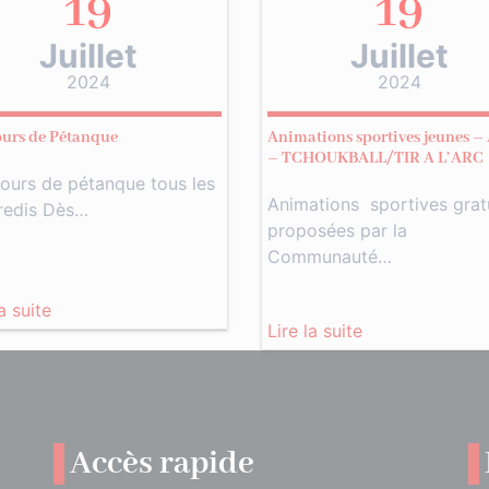
19
19
Juillet
Juillet
2024
2024
urs de Pétanque
Animations sportives jeunes –
– TCHOUKBALL/TIR A L’ARC
ours de pétanque tous les
Animations sportives grat
redis Dès…
proposées par la
Communauté…
la suite
Lire la suite
Accès rapide