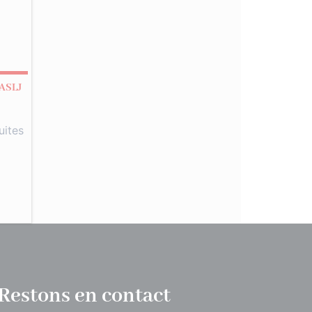
 ASLJ
uites
Restons en contact