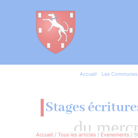
Accueil
Les Communes 
Stages écritur
Accueil
/
Tous les articles
/
Évenements
/
S