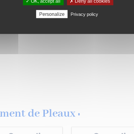
✓ OK, accept all
✗ Deny all cookies
Personalize
Privacy policy
ment de Pleaux :