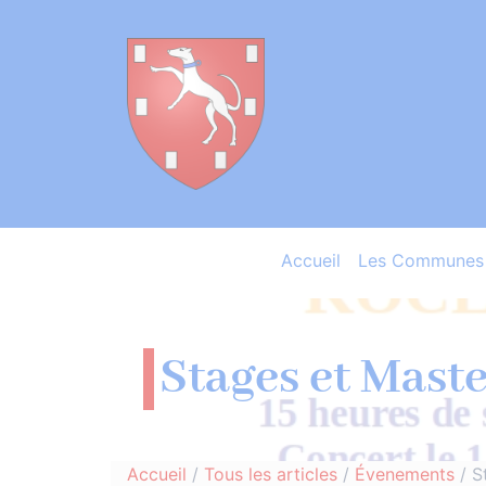
Accueil
Les Communes 
Stages et Maste
Accueil
/
Tous les articles
/
Évenements
/
S