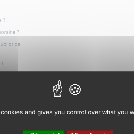
s ?
poraine ?
ublic) de
7H
itares-a-pleaux.fr
 cookies and gives you control over what you w