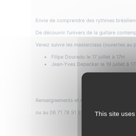
Envie de comprendre des rythmes brésilien
De découvrir l’univers de la guitare contem
Venez suivre les masterclass (ouvertes au p
Filipe Dourado le 17 juillet à 17H
Jean-Yves Depecker le 19 juillet à 1
Renseignements et réservations:
contact@gu
ou au 06 71 78 91 92
This site uses