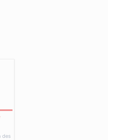
e
n des