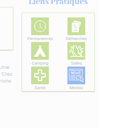
Liens Pratiques
Permanences
Démarches
Camping
Salles
 Urne
a Chez
riche
Santé
Medias