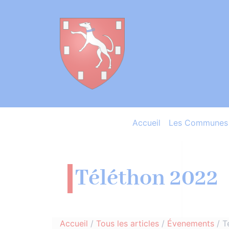
Accueil
Les Communes 
Téléthon 2022
Accueil
/
Tous les articles
/
Évenements
/
T