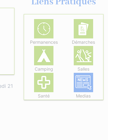
Liens Pratiques
Permanences
Démarches
Camping
Salles
edi 21
Santé
Medias