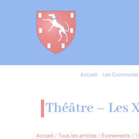
Accueil
Les Communes 
Théâtre – Les X
Accueil
/
Tous les articles
/
Évenements
/
T