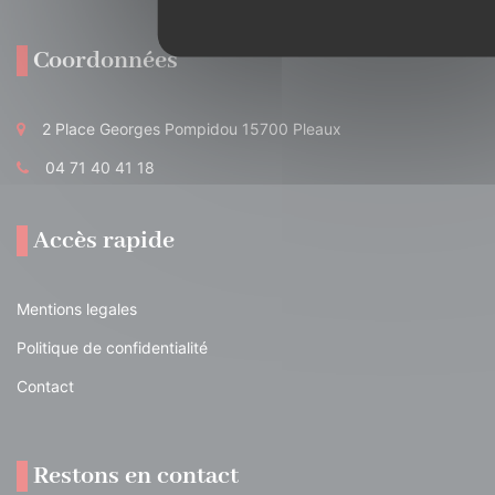
Coordonnées
2 Place Georges Pompidou 15700 Pleaux
04 71 40 41 18
Accès rapide
Mentions legales
Politique de confidentialité
Contact
Restons en contact