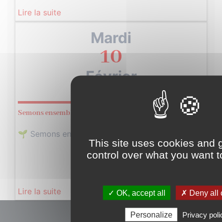
Lire la suite
Mardi
10
Février
2026
Semons ensemble un jardin vivant !
🌱 Semons ensemble un jardin vivant !…
This site uses cookies and 
control over what you want t
Lire la suite
✓ OK, accept all
✗ Deny all 
Personalize
Privacy poli