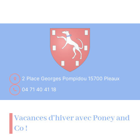
2 Place Georges Pompidou 15700 Pleaux
04 71 40 41 18
Vacances d’hiver avec Poney and
Co !