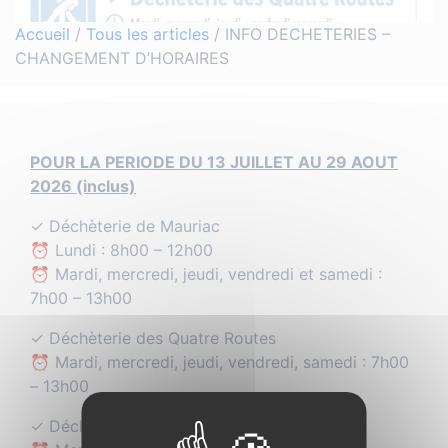
Accueil
/
Tous les articles
/
INFO DECHETERIES –
CHANGEMENT D’HORAIRES
POUR LA PERIODE DU 13 JUILLET AU 29 AOUT
2026 (inclus)
✓ Déchèterie de Mauriac
⏰ Lundi : 8h00 – 12h00
⏰ Mardi, mercredi, jeudi, vendredi et samedi :
7h00 – 13h00
✓ Déchèterie des Quatre Routes
⏰ Mardi, mercredi, jeudi, vendredi, samedi : 7h00
– 13h00
✓ Déchèterie de Pleaux