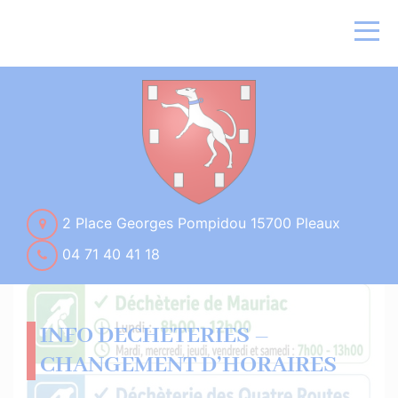
2 Place Georges Pompidou 15700 Pleaux
04 71 40 41 18
INFO DECHETERIES –
CHANGEMENT D’HORAIRES