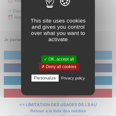
⏰ Mercredi et vendredi : 7h00 – 13h00
✓ Déchèterie de Saint‑Cernin
⏰ Mardi, jeudi et samedi : 7h00 – 13h00
This site uses cookies
and gives you control
over what you want to
activate
Je partage :
Twitter
✓ OK, accept all
✗ Deny all cookies
Facebook
Personalize
Privacy policy
LinkedIn
Pinterest
<< LIMITATION DES USAGES DE L’EAU
Retour à la liste des médias