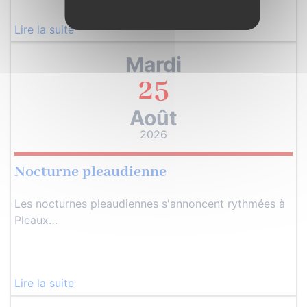
Lire la suite
Mardi
25
Août
2026
Nocturne pleaudienne
Les nocturnes pleaudiennes s'annoncent rythmées à
Pleaux…
Lire la suite