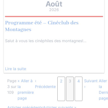
Août
2026
Programme été – Cinéclub des
Montagnes
Salut à vous les cinéphiles des montagnes!…
Lire la suite
Page
« Aller à
‹
Suivant
Aller
2
3
4
3 sur
la
Précédente
›
la
109
première
Dern
page
page
Articles précédents
Articles suivants »