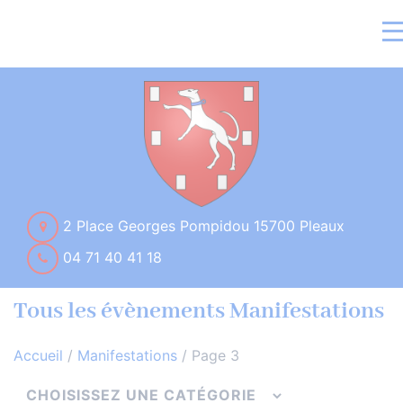
2 Place Georges Pompidou 15700 Pleaux
04 71 40 41 18
Tous les évènements Manifestations
Accueil
/
Manifestations
/
Page 3