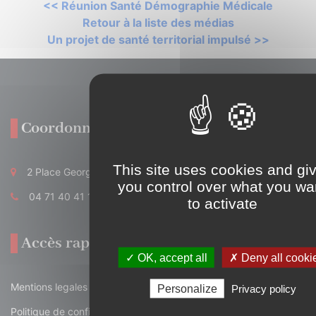
<< Réunion Santé Démographie Médicale
Retour à la liste des médias
Un projet de santé territorial impulsé >>
Coordonnées
This site uses cookies and gi
2 Place Georges Pompidou 15700 Pleaux
you control over what you wa
04 71 40 41 18
to activate
Accès rapide
✓ OK, accept all
✗ Deny all cooki
Mentions legales
Personalize
Privacy policy
Politique de confidentialité