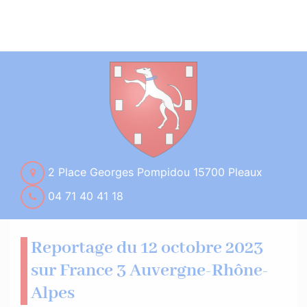
2 Place Georges Pompidou 15700 Pleaux
04 71 40 41 18
Reportage du 12 octobre 2023
sur France 3 Auvergne-Rhône-
Alpes