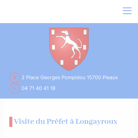
2 Place Georges Pompidou 15700 Pleaux
04 71 40 41 18
Visite du Préfet à Longayroux