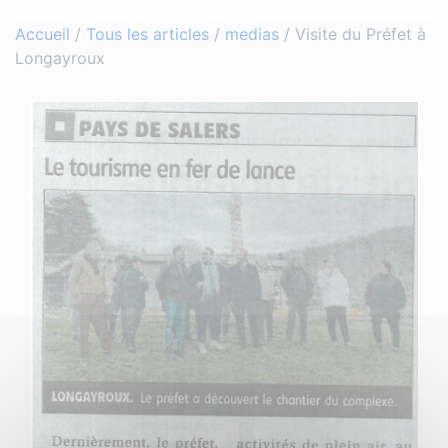
Accueil
/
Tous les articles
/
medias
/
Visite du Préfet à
Longayroux