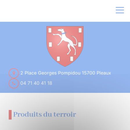
2 Place Georges Pompidou 15700 Pleaux
04 71 40 41 18
Produits du terroir