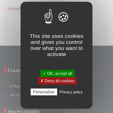
Accueil
/
Produits du terroir
La gastronomie
L’artisanat
This site uses cookies
and gives you control
over what you want to
activate
Coordonnées
✓ OK, accept all
✗ Deny all cookies
2 Place Georges Pompidou 15700 Pleaux
Personalize
Privacy policy
04 71 40 41 18
Accès rapide