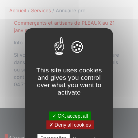
Accueil
/
Services
/
Annuaire pro
Commerçants et artisans de PLEAUX au 21
janvier 2025
Info importante :
Si vous souhaitez que votre entreprise figure
dans la rubrique annuaire des professionnels
This site uses cookies
ou si vous constatez une erreur, merci de
and gives you control
contacter la mairie de Pleaux : au
over what you want to
04.71.40.41.18 par
mail
activate
✓ OK, accept all
✗ Deny all cookies