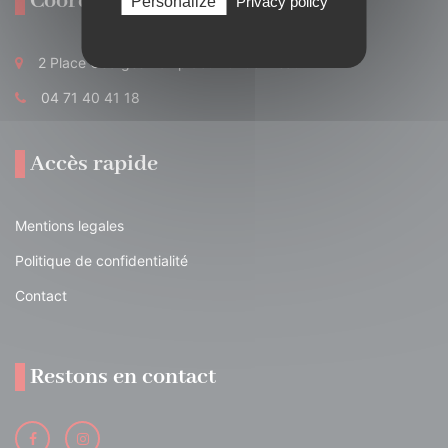
Coordonnées
Personalize
Privacy policy
2 Place Georges Pompidou 15700 Pleaux
04 71 40 41 18
Accès rapide
Mentions legales
Politique de confidentialité
Contact
Restons en contact