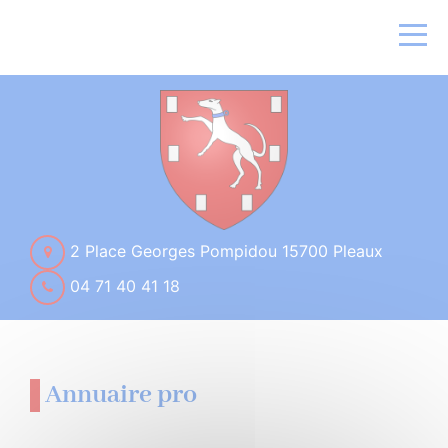
2 Place Georges Pompidou 15700 Pleaux
04 71 40 41 18
Annuaire pro