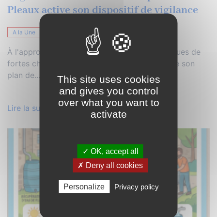
Pleaux active son dispositif de vigilance
A la Une
À l'approche de la période estivale et des risques de
fortes chaleurs, la commune de Pleaux déploie son
plan de…
This site uses cookies
and gives you control
over what you want to
Lire la suite
activate
✓ OK, accept all
✗ Deny all cookies
Personalize
Privacy policy