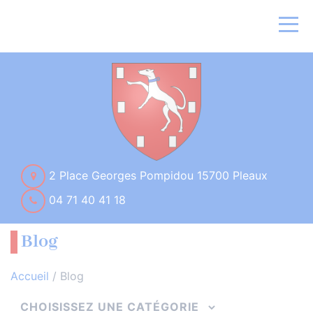
2 Place Georges Pompidou 15700 Pleaux
04 71 40 41 18
Blog
Accueil
/
Blog