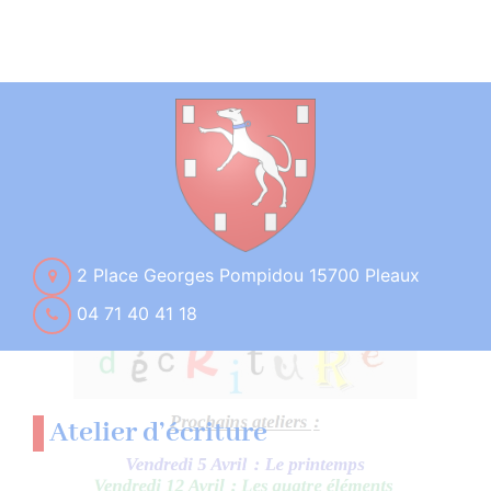
2 Place Georges Pompidou 15700 Pleaux
04 71 40 41 18
Atelier d’écriture