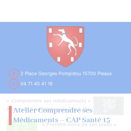
2 Place Georges Pompidou 15700 Pleaux
04 71 40 41 18
Atelier Comprendre ses
Médicaments – CAP Santé 15