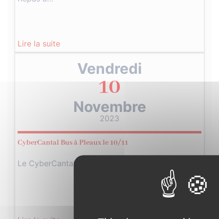
Lire la suite
Vendredi
10
Novembre
2023
CyberCantal Bus à Pleaux le 10/11
Le CyberCantal Bus sera présent à Pleaux…