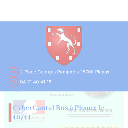
2 Place Georges Pompidou 15700 Pleaux
04 71 40 41 18
CyberCantal Bus à Pleaux le
10/11