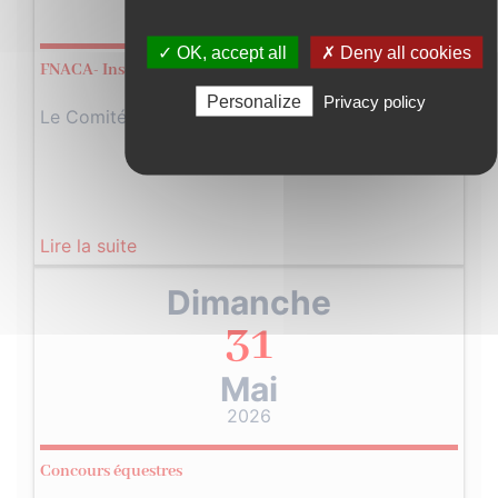
2026
✓ OK, accept all
✗ Deny all cookies
FNACA- Inscription pour la sortie du 30 mai
Personalize
Privacy policy
Le Comité F.N.A.C.A. de Pleaux organise une…
Lire la suite
Dimanche
31
Mai
2026
Concours équestres