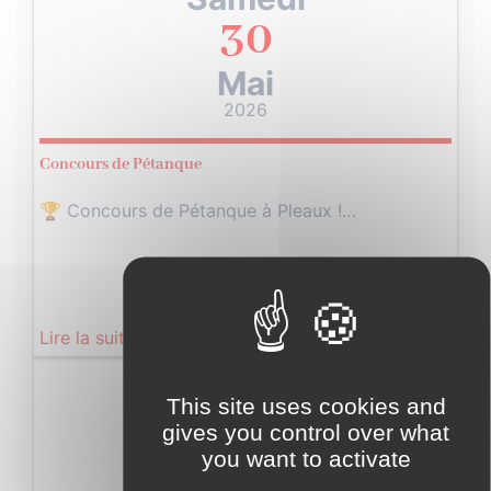
30
Mai
2026
Concours de Pétanque
🏆 Concours de Pétanque à Pleaux !…
Lire la suite
Samedi
This site uses cookies and
30
gives you control over what
you want to activate
Mai