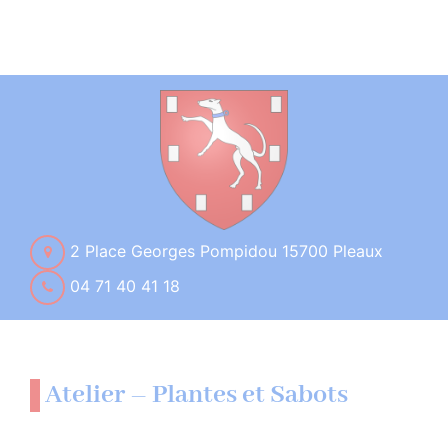
2 Place Georges Pompidou 15700 Pleaux
04 71 40 41 18
Atelier – Plantes et Sabots