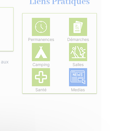
Liens Pratiques
Permanences
Démarches
 aux
Camping
Salles
Santé
Medias