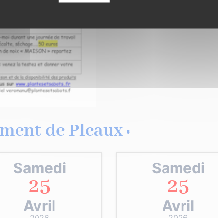
ment de Pleaux :
Samedi
Samedi
25
25
Avril
Avril
2026
2026