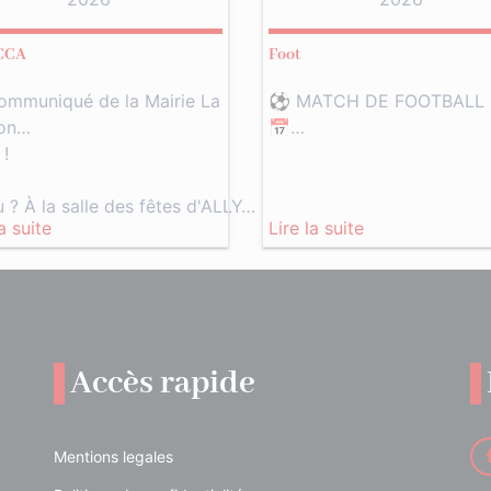
CCA
Foot
ommuniqué de la Mairie La
⚽️ MATCH DE FOOTBALL
ion…
📅…
 !
? À la salle des fêtes d'ALLY…
la suite
Lire la suite
Accès rapide
Mentions legales