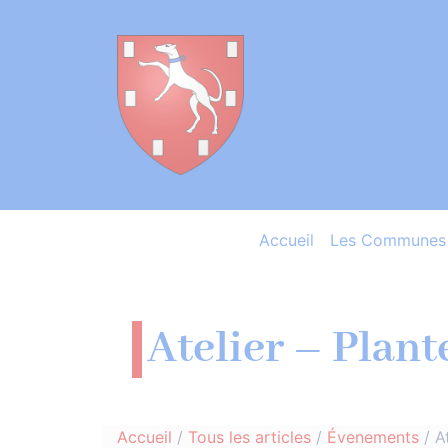
Accueil
Les Communes 
Atelier – Plant
Accueil
/
Tous les articles
/
Évenements
/
A