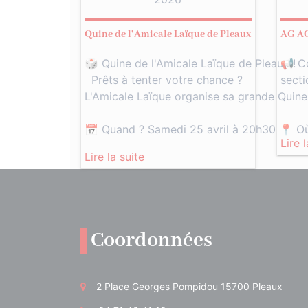
Quine de l’Amicale Laïque de Pleaux
AG A
🎲 Quine de l'Amicale Laïque de Pleaux !
📢 C
Prêts à tenter votre chance ?
sect
L'Amicale Laïque organise sa grande Quine
📅 Quand ? Samedi 25 avril à 20h30 📍 Où 
Lire 
Lire la suite
Coordonnées
2 Place Georges Pompidou 15700 Pleaux