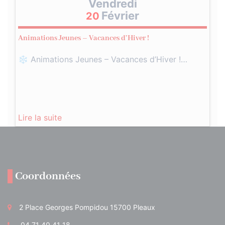
Vendredi
Février
20
Animations Jeunes – Vacances d’Hiver !
❄️ Animations Jeunes – Vacances d’Hiver !…
Lire la suite
Coordonnées
2 Place Georges Pompidou 15700 Pleaux
04 71 40 41 18