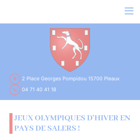
2 Place Georges Pompidou 15700 Pleaux
04 71 40 41 18
JEUX OLYMPIQUES D’HIVER EN
PAYS DE SALERS !