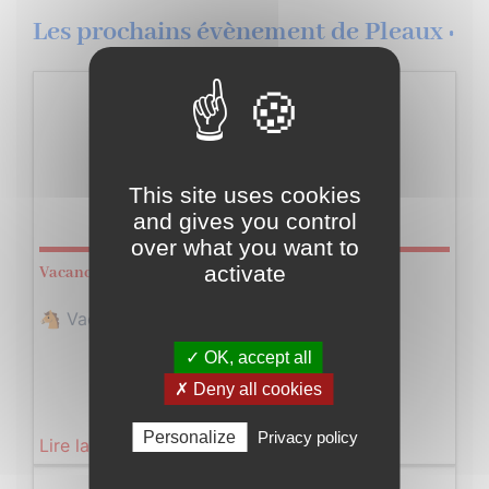
Les prochains évènement de Pleaux :
Du
Dimanche
Février
08
Au
This site uses cookies
Dimanche
and gives you control
Février
22
over what you want to
activate
Vacances d’hiver avec Poney and Co !
🐴 Vacances d'hiver avec Poney and Co…
✓ OK, accept all
✗ Deny all cookies
Personalize
Privacy policy
Lire la suite
Du