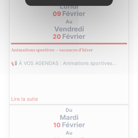
Lundi
Février
09
Au
Vendredi
Février
20
Animations sportives – vacances d’hiver
📢 À VOS AGENDAS : Animations sportives…
Lire la suite
Du
Mardi
Février
10
Au