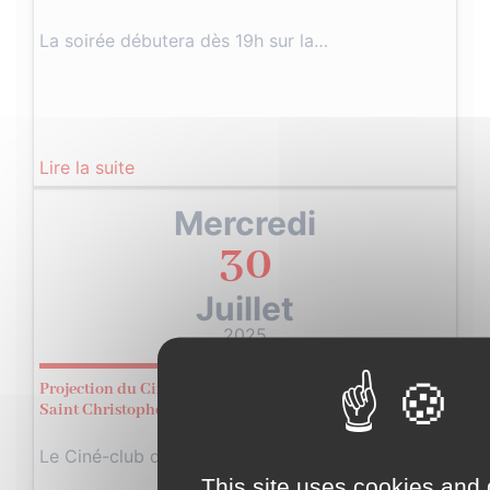
La soirée débutera dès 19h sur la…
Lire la suite
Mercredi
30
Juillet
2025
Projection du Ciné Club des Montagnes – Le Dictateur à
Saint Christophe Les Gorges
Le Ciné-club des Montagnes a le plaisir…
This site uses cookies and