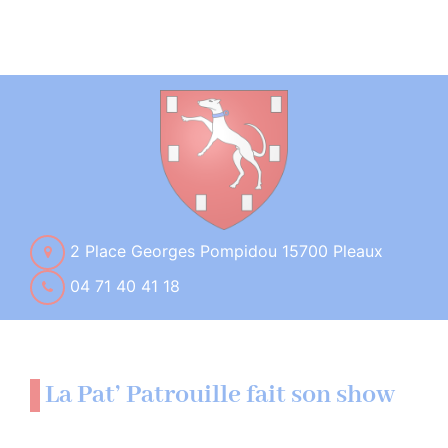
2 Place Georges Pompidou 15700 Pleaux
04 71 40 41 18
La Pat’ Patrouille fait son show