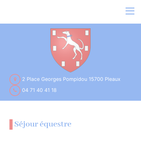
2 Place Georges Pompidou 15700 Pleaux
04 71 40 41 18
Séjour équestre