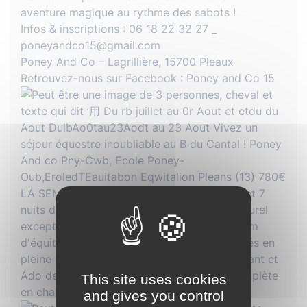
aventure magique au rythme des sabots !
Infos & inscriptions : 06 18 22 32 27 _
poneyandco15@gmail.com
Poney And Co – Lagrillière, 15700 Pleaux
Retrouvez-nous sur Facebook : Poney and Co 15
This site uses cookies
and gives you control