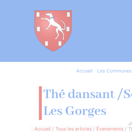
Accueil
Les Communes 
Thé dansant /S
Les Gorges
Accueil
/
Tous les articles
/
Évenements
/
T