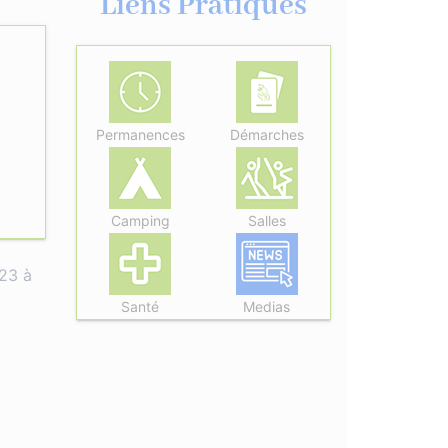
Liens Pratiques
Permanences
Démarches
Camping
Salles
023 à
Santé
Medias