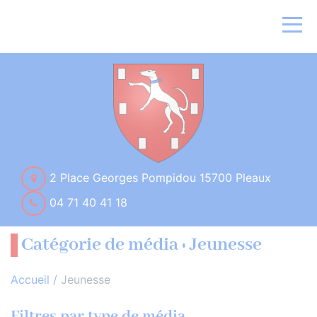
2 Place Georges Pompidou 15700 Pleaux
04 71 40 41 18
Catégorie de média : Jeunesse
Accueil
/
Jeunesse
Filtres par type de média