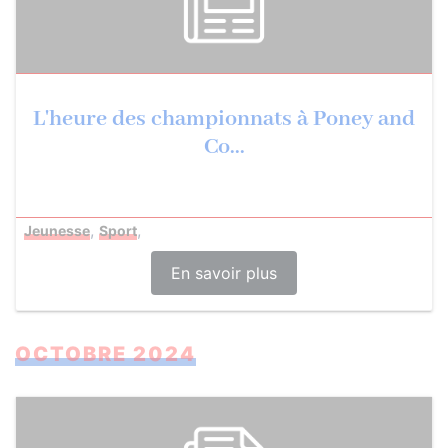
L'heure des championnats à Poney and
Co...
,
,
Jeunesse
Sport
En savoir plus
OCTOBRE 2024