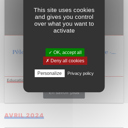
This site uses cookies
and gives you control
over what you want to
activate
Pêle-Mêle des activités du Collège -...
✓ OK, accept all
✗ Deny all cookies
Personalize
Privacy policy
,
,
Education
Jeunesse
En savoir plus
AVRIL 2024