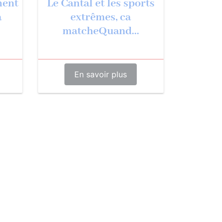
ment
Le Cantal et les sports
a
extrêmes, ca
matcheQuand...
En savoir plus