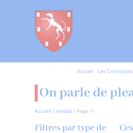
Accueil
Les Communes 
On parle de ple
Accueil
/
medias
/
Page 11
Filtres par type de
Ces