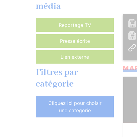
média
Reportage TV
Presse écrite
Lien externe
MAR
Filtres par
catégorie
Cliquez ici pour choisir
une catégorie