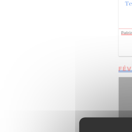
Te
Patr
FÉV