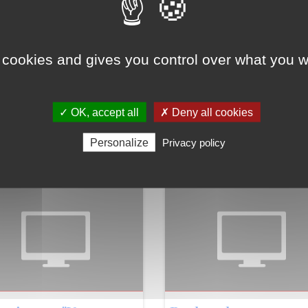
Résidence d'Archite
change la vie des
à PLEAUX
petites...
 cookies and gives you control over what you w
,
,
rique
Vie locale
En savoir plus
En savoir plus
✓ OK, accept all
✗ Deny all cookies
Personalize
Privacy policy
RIER 2022