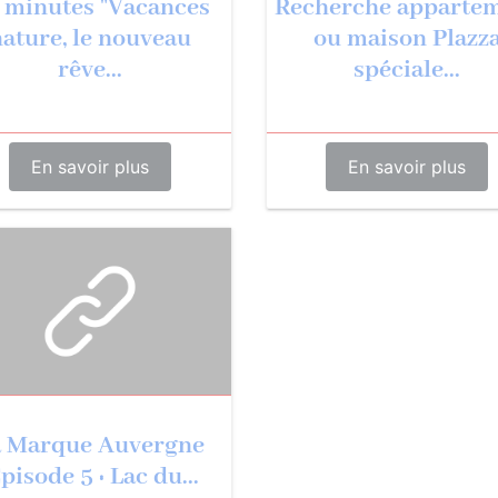
 minutes "Vacances
Recherche apparte
nature, le nouveau
ou maison Plazz
rêve...
spéciale...
En savoir plus
En savoir plus
a Marque Auvergne
pisode 5 : Lac du...