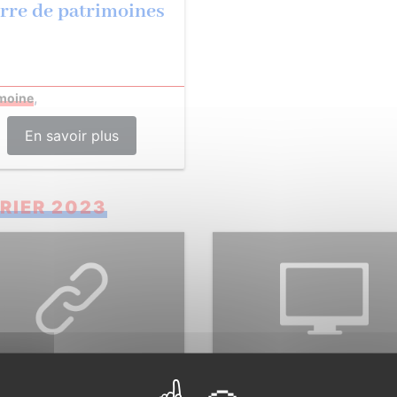
rre de patrimoines
,
imoine
En savoir plus
RIER 2023
Le Très haut débit