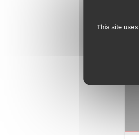
This site uses
Numé
FÉV