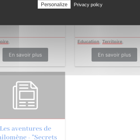
Personalize
Privacy policy
Restructuration 
seil communautaire
Collège de PLEA
,
,
,
toire
Education
Territoire
En savoir plus
En savoir plus
Les aventures de
ilomène - "Secrets