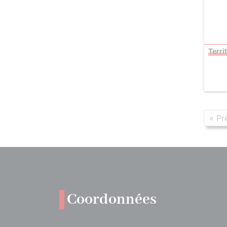
Terri
« Pr
Coordonnées