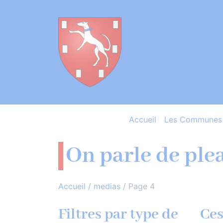
Accueil
Les Communes 
On parle de ple
Accueil
/
medias
/
Page 4
Filtres par type de
Ces