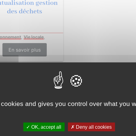
tualisation gestion
des déchets
,
,
ronnement
Vie locale
En savoir plus
EMBRE 2024
 cookies and gives you control over what you w
✓ OK, accept all
✗ Deny all cookies