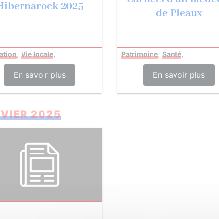
Hibernarock 2025
de Pleaux
,
,
,
,
ation
Vie locale
Patrimoine
Santé
En savoir plus
En savoir plus
VIER 2025