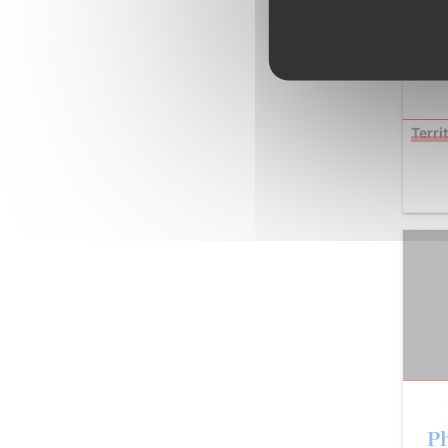
Con
Terri
Ph