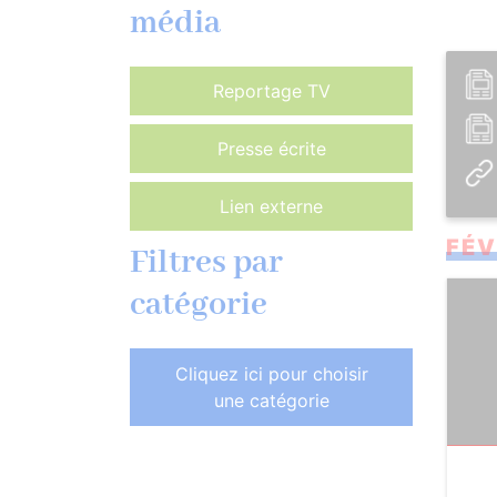
média
Reportage TV
Presse écrite
Lien externe
FÉV
Filtres par
catégorie
Cliquez ici pour choisir
une catégorie