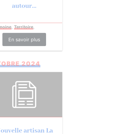
autour...
,
,
imoine
Territoire
En savoir plus
OBRE 2024
ouvelle artisan La