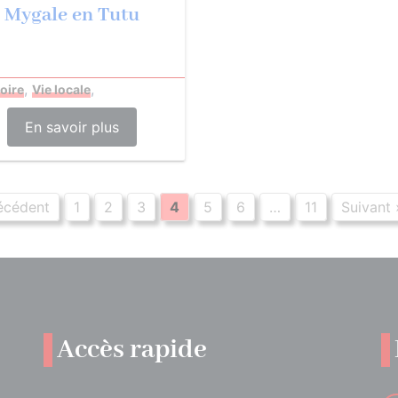
Mygale en Tutu
,
,
toire
Vie locale
En savoir plus
écédent
1
2
3
4
5
6
…
11
Suivant 
Accès rapide