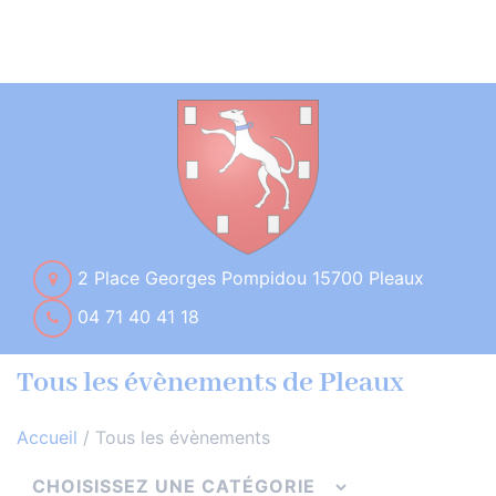
2 Place Georges Pompidou 15700 Pleaux
04 71 40 41 18
Tous les évènements de Pleaux
Accueil
/
Tous les évènements